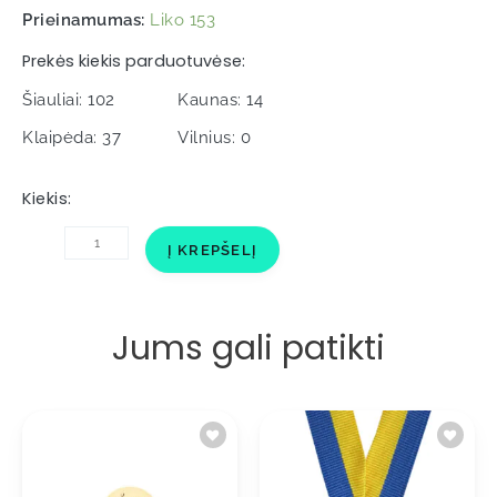
Prieinamumas:
Liko 153
Prekės kiekis parduotuvėse:
Šiauliai: 102
Kaunas: 14
Klaipėda: 37
Vilnius: 0
Kiekis:
produkto
Į KREPŠELĮ
kiekis:
Įklija
A2/P5
Žvejyba
Jums gali patikti
50mm