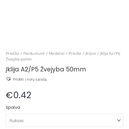
Pradžia
/
Parduotuvė
/
Medaliai
/
Priedai
/
Įklijos
/ Įklija A2/P5
Žvejyba 50mm
Įklija A2/P5 Žvejyba 50mm
Pridėti į norų sąrašą
€
0.42
Spalva