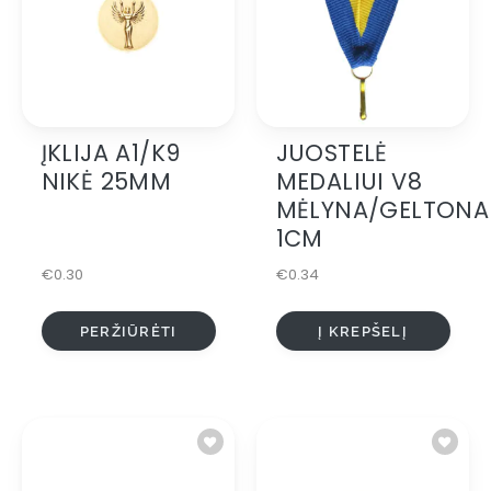
ĮKLIJA A1/K9
JUOSTELĖ
This
product
NIKĖ 25MM
MEDALIUI V8
has
MĖLYNA/GELTONA
multiple
1CM
variants.
The
€
0.30
€
0.34
options
may
be
PERŽIŪRĖTI
Į KREPŠELĮ
chosen
on
the
product
page