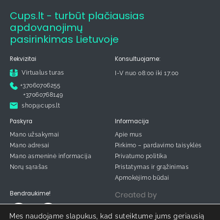
Cups.lt - turbūt plačiausias
apdovanojimų
pasirinkimas Lietuvoje
Rekvizitai
Konsultuojame:
Virtualus turas
I-V nuo 08:00 iki 17:00
+37060706255
+37060768149
shop@cups.lt
Paskyra
Informacija
Mano užsakymai
Apie mus
Mano adresai
Pirkimo – pardavimo taisyklės
Mano asmeninė informacija
Privatumo politika
Norų sąrašas
Pristatymas ir grąžinimas
Apmokėjimo būdai
Bendraukime!
Mes naudojame slapukus, kad suteiktume jums geriausią