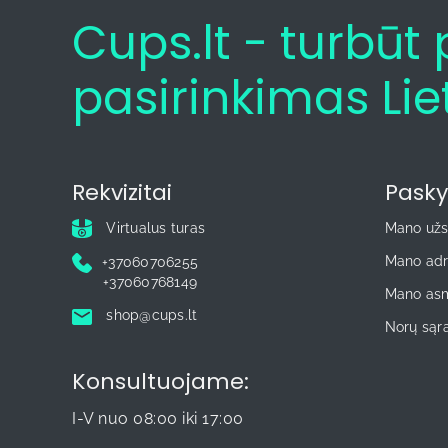
Raudona/Balta/Raudona
Ugniagesys
Cups.lt - turbū
Oranžinė
Čiuožimas
Žalia
Tautinė
Ruda
pasirinkimas Lie
Slidinėjimas
Raudona
Gimnastika
Auksas/Juoda
Mokslas
Juoda
Žolės riedulys
Balta
Rankinis
Rekvizitai
Pasky
Mėlyna
Šokiai
Sidabras/Bronza
Ledo Ritulys
Virtualus turas
Mano už
Sidabras/Auksas
Biliardas
Mano adr
+37060706255
Sidabras
Badmintonas
+37060768149
Bronza
Mano asm
Boksas
Auksas
shop@cups.lt
Dviračiai
Norų sąr
Atletika
Plaukimas
Konsultuojame:
Smiginis
Gyvūnai
I-V nuo 08:00 iki 17:00
Muzika