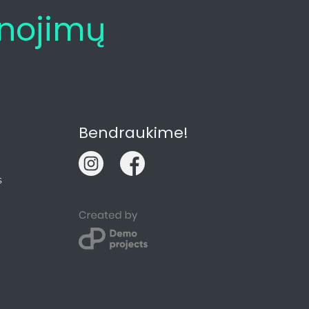
anojimų
Bendraukime!
s