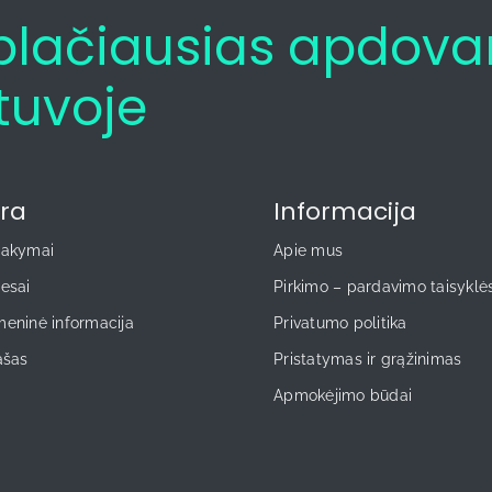
t plačiausias apdov
tuvoje
ra
Informacija
sakymai
Apie mus
esai
Pirkimo – pardavimo taisyklė
eninė informacija
Privatumo politika
ašas
Pristatymas ir grąžinimas
Apmokėjimo būdai