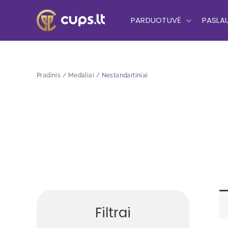
Pereiti
prie
PARDUOTUVĖ
PASLA
turinio
Pradinis
Medaliai
Nestandartiniai
Filtrai