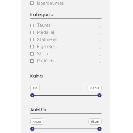
Išpardavimas
Kategorija
Taurės
Medaliai
Statulėlės
Figūrėlės
Stiklai
Padėkos
Kaina
€0
€1 011
Aukštis
4,5cm
68cm