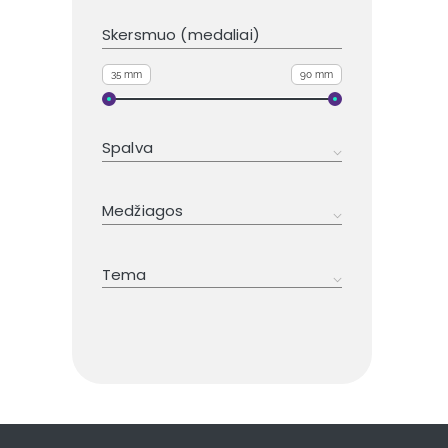
Skersmuo (medaliai)
35 mm
90 mm
Spalva
Mėlyna/Juoda/Balta
Medžiagos
Aliuminis/Auksas
Sidabras/Juoda
Medis
Žalia/Raudona
Tema
Marmuras
Geltona/Raudona
Stiklas
Geltona/Žalia/Raudona
Fechtavimas
Lietas plastikas
Balta/Raudona
Teatras
Plastikas
Balta/Žalia
Šaškės
Metalas
Geltona/Juoda
Foto-Video
Geltona
Petankė
Balta/Mėlyna
Regbis