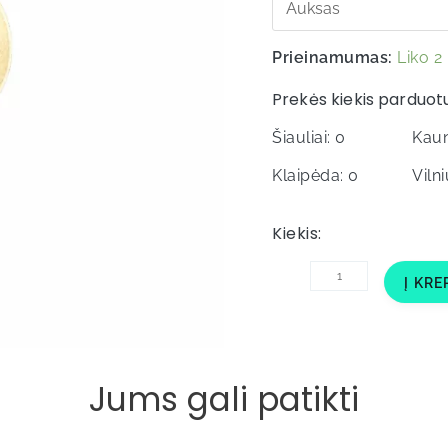
Prieinamumas:
Liko 2
Prekės kiekis parduot
Šiauliai: 0
Kaun
Klaipėda: 0
Vilni
Kiekis:
produkto
Į KRE
kiekis:
Įklija
A2/M9
Krepšinis
50mm
Jums gali patikti