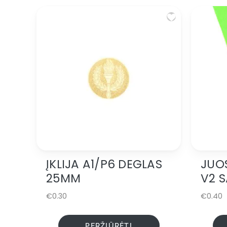
ĮKLIJA A1/P6 DEGLAS
JUOS
This
product
25MM
V2 
has
multiple
€
0.30
€
0.40
variants.
The
PERŽIŪRĖTI