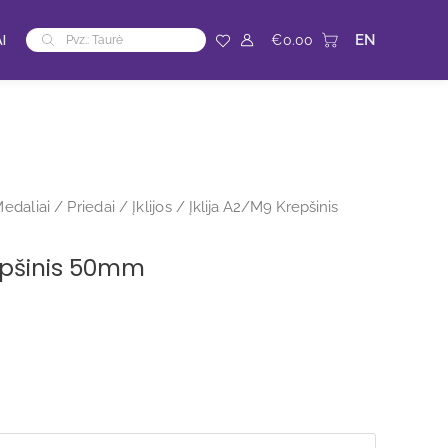
Products
I
EN
€
0.00
search
edaliai
/
Priedai
/
Įklijos
/ Įklija A2/M9 Krepšinis
repšinis 50mm