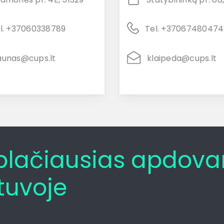
l. +37060338789
Tel. +37067480474
aunas@cups.lt
klaipeda@cups.lt
t plačiausias apdov
tuvoje