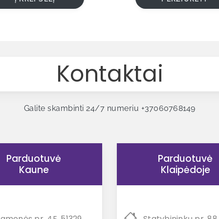
options
may
be
chosen
on
the
Kontaktai
product
page
Galite skambinti 24/7 numeriu
+37060768149
Parduotuvė
Parduotuvė
Kaune
Klaipėdoje
amonės pr. 4E, 51329
Statybininkų pr. 88