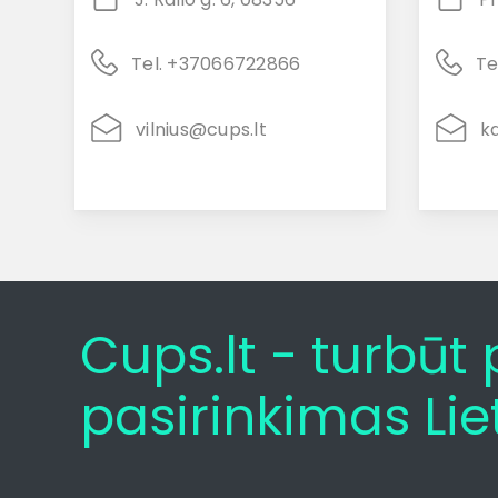
Tel. +37066722866
Te
vilnius@cups.lt
k
Cups.lt - turbū
pasirinkimas Lie