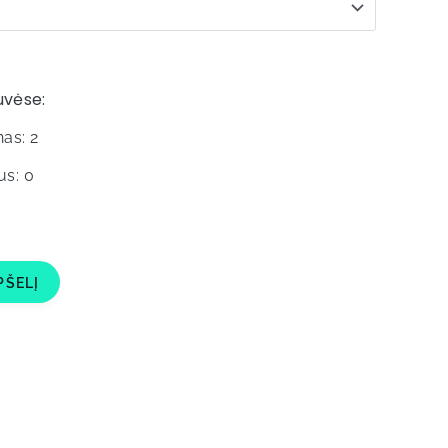
uvėse:
as: 2
us: 0
PŠELĮ