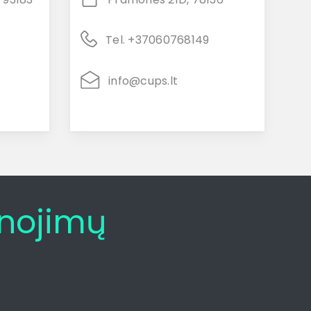
Tel. +37060768149
info@cups.lt
anojimų