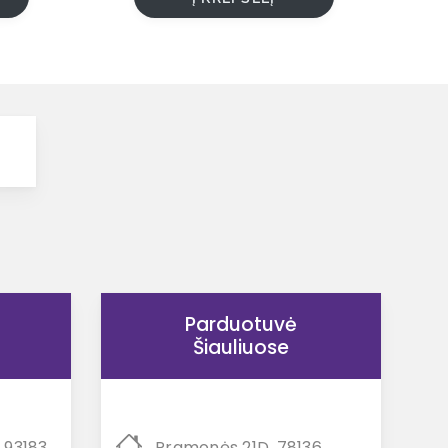
Parduotuvė
Šiauliuose
, 93183
Pramonės 21D, 78136