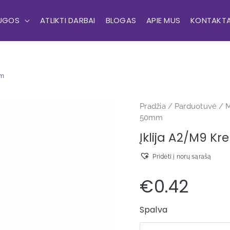
UGOS
ATLIKTI DARBAI
BLOGAS
APIE MUS
KONTAKTA
mm
Pradžia
/
Parduotuvė
/
M
50mm
Įklija A2/M9 K
Pridėti į norų sąrašą
€
0.42
Spalva