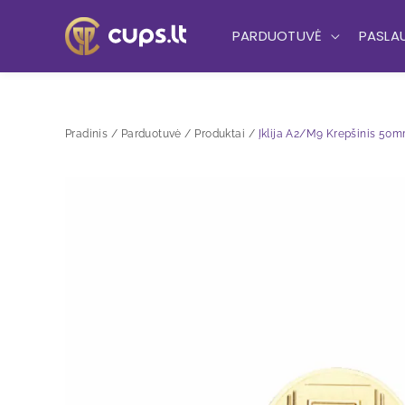
Pereiti
prie
PARDUOTUVĖ
PASLA
turinio
Pradinis
Parduotuvė
Produktai
Įklija A2/M9 Krepšinis 50