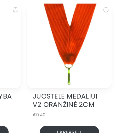
JYBA
JUOSTELĖ MEDALIUI
V2 ORANŽINĖ 2CM
€
0.40
Į KREPŠELĮ